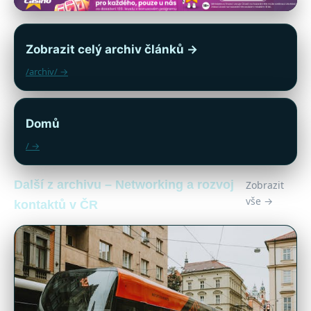
Zobrazit celý archiv článků →
/archiv/ →
Domů
/ →
Další z archivu – Networking a rozvoj
Zobrazit
vše →
kontaktů v ČR