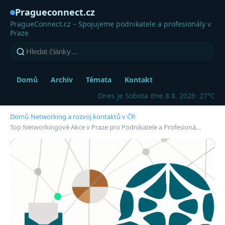
Pragueconnect.cz
PragueConnect.cz – Spojujeme podnikatele a profesionály v
Praze
Domů
Archiv
Témata
Kontakt
Dnes je Sobota dne 8 8. 2026
· 27°C
Domů
›
Networking a rozvoj kontaktů v ČR
›
Top Networkingové Akce v Praze pro Podnikatele a Profesioná…