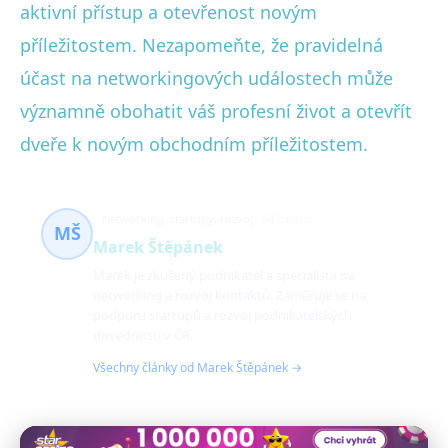
aktivní přístup a otevřenost novým
příležitostem. Nezapomeňte, že pravidelná
účast na networkingových událostech může
významně obohatit váš profesní život a otevřít
dveře k novým obchodním příležitostem.
Networking, startupy, rozvoj
64 článků
MŠ
Marek Štěpánek
Marek je zkušený podnikatel a specialista na
networking a rozvoj kontaktů. Zaměřuje se na
podporu startupů a rozvoj podnikatelských
dovedností v ČR.
Všechny články od Marek Štěpánek →