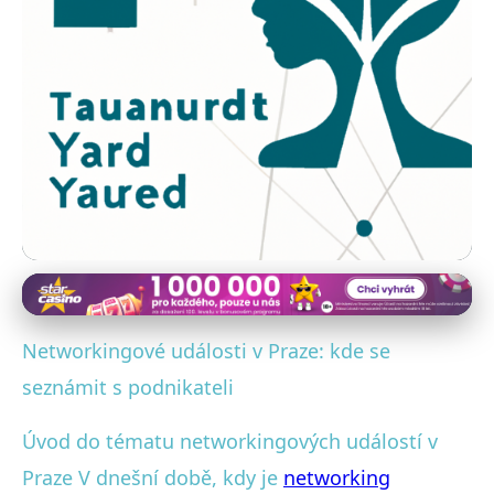
Networking a rozvoj kontaktů v ČR
Top Networkingové Akce v
Networkingové události v Praze: kde se
Praze pro Podnikatele a
seznámit s podnikateli
Profesionály
Úvod do tématu networkingových událostí v
Praze V dnešní době, kdy je
networking
18. 5. 2025
· 4 min čtení · Autor: Marek Štěpánek