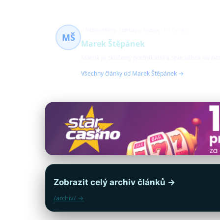
Networking, startupy, rozvoj
64 článků
MŠ
Marek Štěpánek
Marek je zkušený podnikatel a specialista na n
Všechny články od Marek Štěpánek →
Zobrazit celý archiv článků →
/archiv/ →