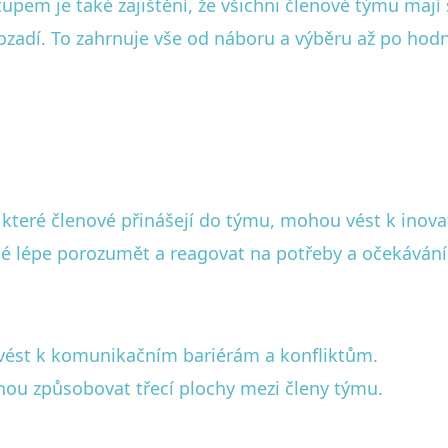
upem je také zajištění, že všichni členové týmu mají s
pozadí. To zahrnuje vše od náboru a výběru až po ho
 které členové přinášejí do týmu, mohou vést k inov
né lépe porozumět a reagovat na potřeby a očekávání
ést k komunikačním bariérám a konfliktům.
hou způsobovat třecí plochy mezi členy týmu.