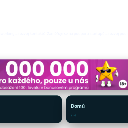
etworking a rozvoj kontaktů. Zaměřuje se na podporu startupů a rozvoj pod
Domů
/ →