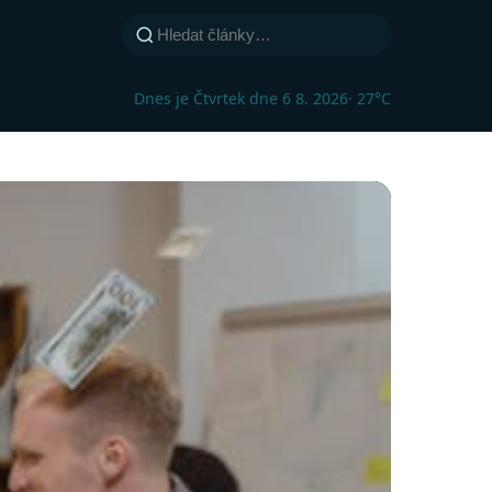
Dnes je Čtvrtek dne 6 8. 2026
· 27°C