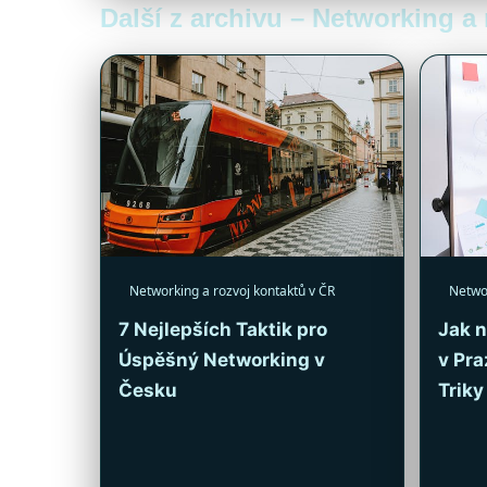
Další z archivu – Networking a
Networking a rozvoj kontaktů v ČR
Networ
7 Nejlepších Taktik pro
Jak 
Úspěšný Networking v
v Pra
Česku
Triky