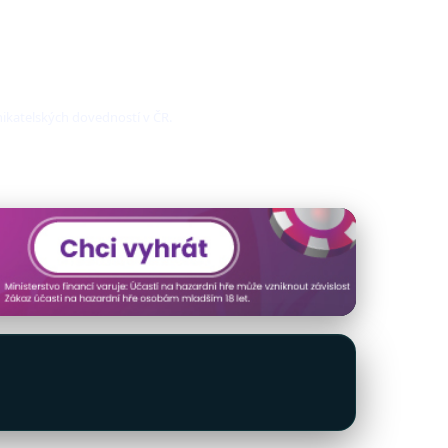
nikatelských dovedností v ČR.