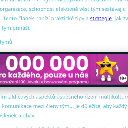
rganizace, schopnost efektivně vést tým sestávající
. Tento článek nabízí praktické tipy a
strategie
, jak 
 tým přináší.
h týmů
m z klíčových aspektů úspěšného řízení multikulturn
komunikace mezi členy týmu. Je důležité, aby každý
yšlenek a obav.