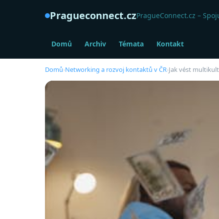
Pragueconnect.cz
PragueConnect.cz – Spoju
Domů
Archiv
Témata
Kontakt
Domů
›
Networking a rozvoj kontaktů v ČR
›
Jak vést multikul