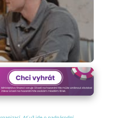
ie a tipy pro
rganizací. Ať už jde o nadnárodní