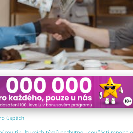
rní tým: Nejlepší strateg
pro úspěch
ení multikulturních týmů nezbytnou součástí mnoha o