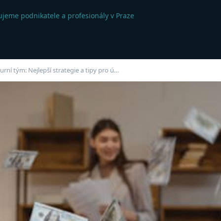
jeme podnikatele a profesionály v Praze
turní tým: Nejlepší strategie a tipy pro ú…