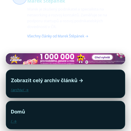
Marek Štěpánek
Marek je zkušený podnikatel a specialista na
networking a rozvoj kontaktů. Zaměřuje se na
podporu startupů a rozvoj podnikatelských
dovedností v ČR.
Všechny články od Marek Štěpánek →
Zobrazit celý archiv článků →
/archiv/ →
Domů
/ →