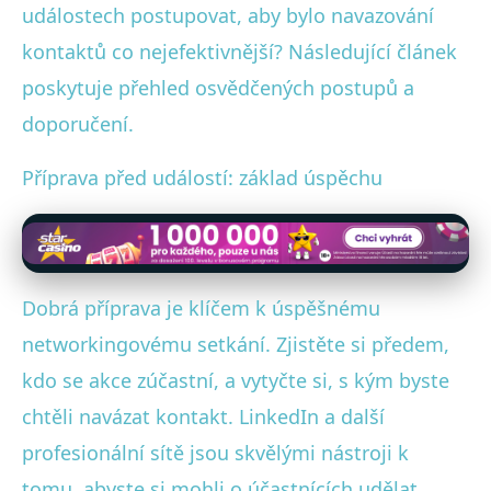
událostech postupovat, aby bylo navazování
kontaktů co nejefektivnější? Následující článek
poskytuje přehled osvědčených postupů a
doporučení.
Příprava před událostí: základ úspěchu
Dobrá příprava je klíčem k úspěšnému
networkingovému setkání. Zjistěte si předem,
kdo se akce zúčastní, a vytyčte si, s kým byste
chtěli navázat kontakt. LinkedIn a další
profesionální sítě jsou skvělými nástroji k
tomu, abyste si mohli o účastnících udělat