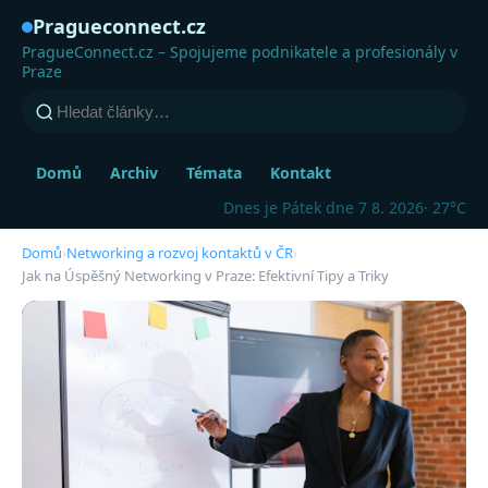
Pragueconnect.cz
PragueConnect.cz – Spojujeme podnikatele a profesionály v
Praze
Domů
Archiv
Témata
Kontakt
Dnes je Pátek dne 7 8. 2026
· 27°C
Domů
›
Networking a rozvoj kontaktů v ČR
›
Jak na Úspěšný Networking v Praze: Efektivní Tipy a Triky