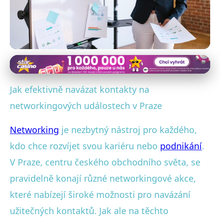
Networking a rozvoj kontaktů v ČR
Jak na Úspěšný Networking v
Jak efektivně navázat kontakty na
Praze: Efektivní Tipy a Triky
networkingových událostech v Praze
20. 7. 2025
· 4 min čtení · Autor: Marek Štěpánek
Networking
je nezbytný nástroj pro každého,
kdo chce rozvíjet svou kariéru nebo
podnikání
.
V Praze, centru českého obchodního světa, se
pravidelně konají různé networkingové akce,
které nabízejí široké možnosti pro navázání
užitečných kontaktů. Jak ale na těchto