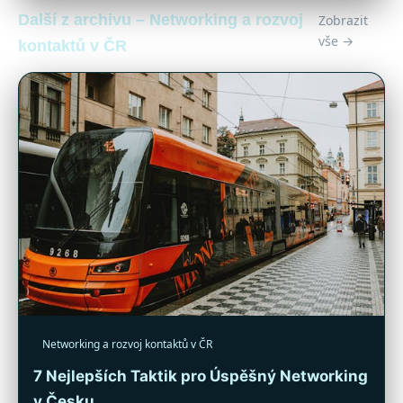
Další z archivu – Networking a rozvoj
Zobrazit
vše →
kontaktů v ČR
Networking a rozvoj kontaktů v ČR
7 Nejlepších Taktik pro Úspěšný Networking
v Česku