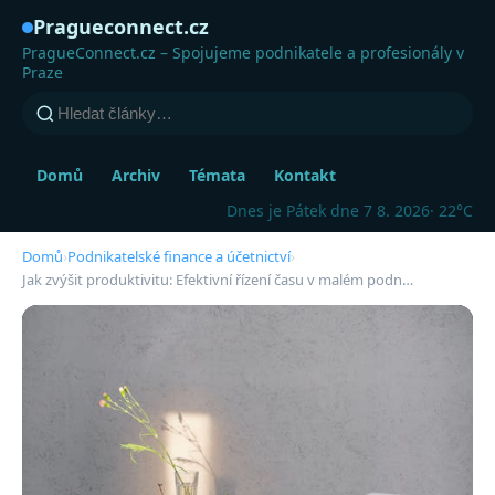
Pragueconnect.cz
PragueConnect.cz – Spojujeme podnikatele a profesionály v
Praze
Domů
Archiv
Témata
Kontakt
Dnes je Pátek dne 7 8. 2026
· 22°C
Domů
›
Podnikatelské finance a účetnictví
›
Jak zvýšit produktivitu: Efektivní řízení času v malém podn…