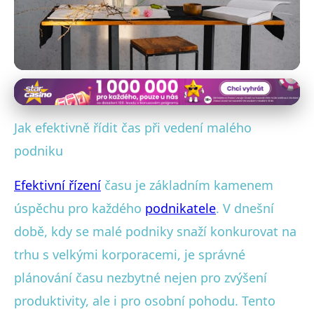
Podnikatelské finance a účetnictví
Jak zvýšit produktivitu:
Jak efektivně řídit čas při vedení malého
Efektivní řízení času v malém
podniku
podniku
Efektivní řízení
času je základním kamenem
úspěchu pro každého
podnikatele
. V dnešní
28. 10. 2025
· 4 min čtení · Autor: Simona Novotná
době, kdy se malé podniky snaží konkurovat na
trhu s velkými korporacemi, je správné
plánování času nezbytné nejen pro zvýšení
produktivity, ale i pro osobní pohodu. Tento