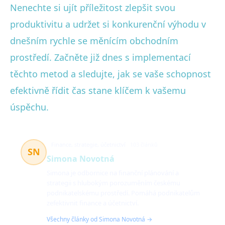
Nenechte si ujít příležitost zlepšit svou
produktivitu a udržet si konkurenční výhodu v
dnešním rychle se měnícím obchodním
prostředí. Začněte již dnes s implementací
těchto metod a sledujte, jak se vaše schopnost
efektivně řídit čas stane klíčem k vašemu
úspěchu.
Finance, strategie, účetnictví
103 článků
SN
Simona Novotná
Simona je odbornice na finanční plánování a
strategii s hlubokým porozuměním českému
podnikatelskému prostředí. Pomáhá podnikatelům
zefektivnit finance a účetnictví.
Všechny články od Simona Novotná →