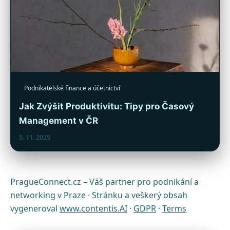
Podnikatelské finance a účetnictví
Jak Zvýšit Produktivitu: Tipy pro Časový
Management v ČR
5. 11. 2025
PragueConnect.cz – Váš partner pro podnikání a
networking v Praze · Stránku a veškerý obsah
vygeneroval
www.contentis.AI
·
GDPR
·
Terms