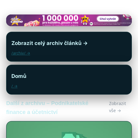
Zobrazit celý archiv článků →
/archiv/ →
Domů
/ →
Další z archivu – Podnikatelské
Zobrazit
vše →
finance a účetnictví