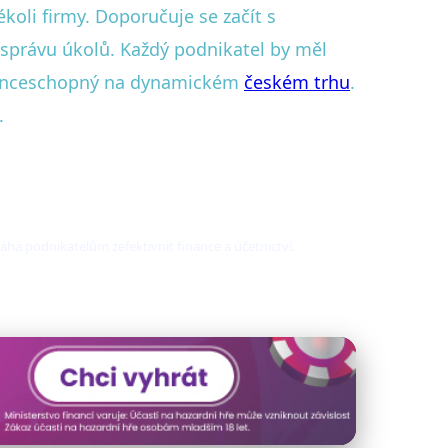
koli firmy. Doporučuje se začít s
 správu úkolů. Každý podnikatel by měl
urenceschopný na dynamickém
českém trhu
.
.
á podnikatelům zefektivnit finance a účetnictví.