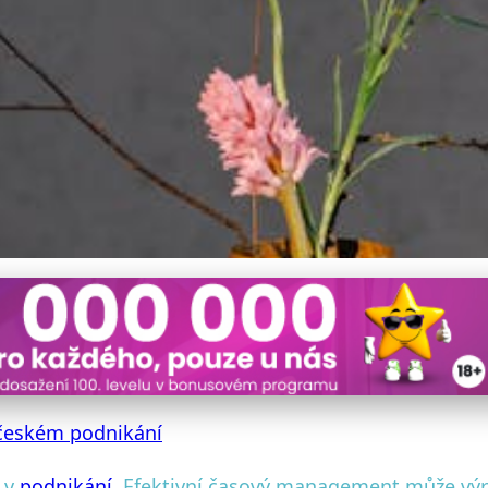
tivitu: Tipy pro Časový
českém podnikání
ů v
podnikání
. Efektivní časový management může výraz