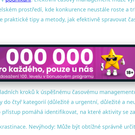
elském prostředí, kde konkurence neustále roste a tr
 praktické tipy a metody, jak efektivně spravovat ča
základních kroků k úspěšnému časovému managementu 
do čtyř kategorií (důležité a urgentní, důležité a ne
o přístup pomáhá identifikovat, na které aktivity se z
krastinace. Nevýhody: Může být obtížné správně určit,