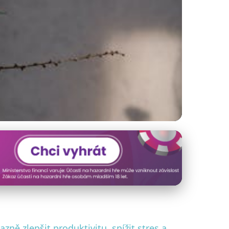
 Management v ČR
ně zlepšit produktivitu, snížit stres a