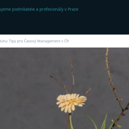
jeme podnikatele a profesionály v Praze
tivitu: Tipy pro Časový Management v ČR