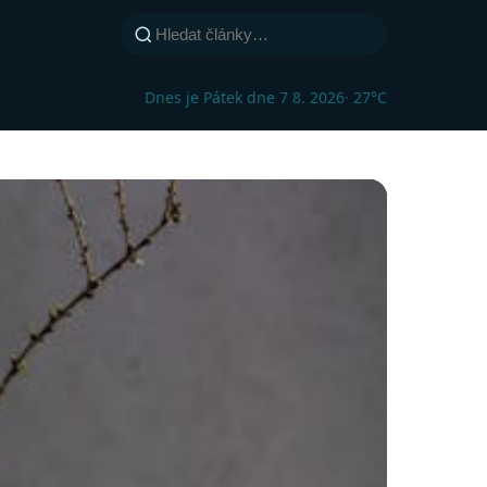
Dnes je Pátek dne 7 8. 2026
· 27°C