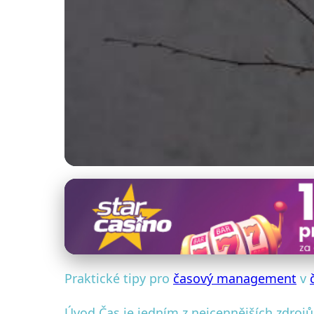
Podnikatelské finance a účetnictví
Jak Zvýšit Produk
5. 11. 2025
· 4 min čtení · Autor: Simona Novotná
Praktické tipy pro
časový management
v
Úvod Čas je jedním z nejcennějších zdroj