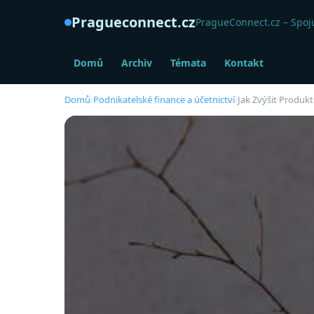
Pragueconnect.cz
PragueConnect.cz – Spoju
Domů
Archiv
Témata
Kontakt
Domů
›
Podnikatelské finance a účetnictví
›
Jak Zvýšit Produk