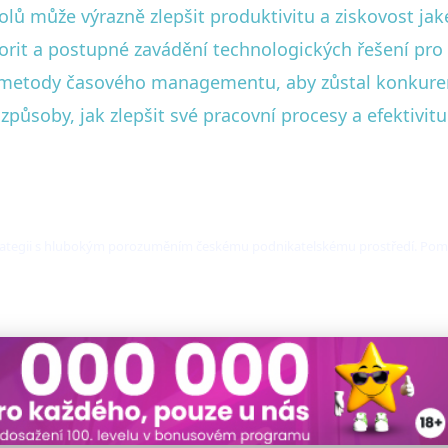
lů může výrazně zlepšit produktivitu a ziskovost jaké
iorit a postupné zavádění technologických řešení pro
vé metody časového managementu, aby zůstal konk
působy, jak zlepšit své pracovní procesy a efektivitu
trategii s hlubokým porozuměním českému podnikatelskému prostředí. Pomáh