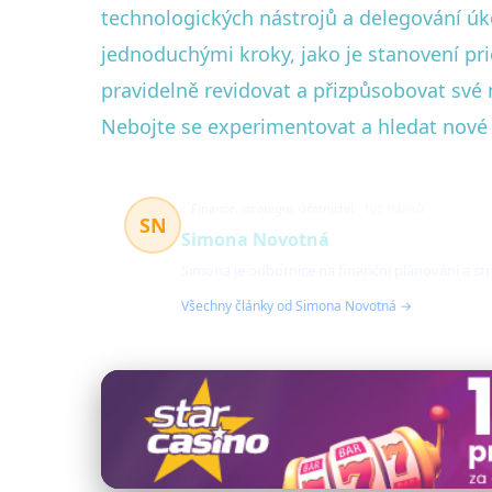
technologických nástrojů a delegování úko
jednoduchými kroky, jako je stanovení pr
pravidelně revidovat a přizpůsobovat s
Nebojte se experimentovat a hledat nové z
Finance, strategie, účetnictví
103 článků
SN
Simona Novotná
Simona je odbornice na finanční plánování a s
Všechny články od Simona Novotná →