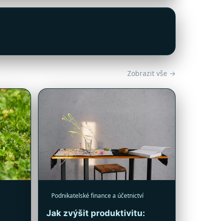
Zobrazit vše →
Podnikatelské finance a účetnictví
Jak zvýšit produktivitu: