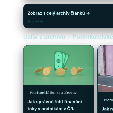
Zobrazit celý archiv článků →
/archiv/ →
Další z archivu – Podnikatelské
Podnikatelské finance a účetnictví
Podnik
Jak správně řídit finanční
toky v podnikání v ČR:
Jak n