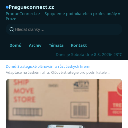
Pragueconnect.cz
PragueConnect.cz – Spojujeme podnikatele a profesionály v
Praze
Domů
Archiv
Témata
Kontakt
Dnes je Sobota dne 8 8. 2026
· 23°C
Domů
›
Strategické plánování a růst českých firem
›
Adaptace na českém trhu: Klíčové strategie pro podnikatele …