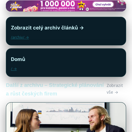
Zobrazit celý archiv článků →
/archiv/ →
Domů
/ →
Další z archivu – Strategické plánování
Zobrazit
vše →
a růst českých firem