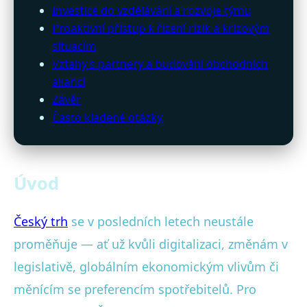
Investice do vzdělávání a rozvoje týmu
Proaktivní přístup k řízení rizik a krizovým
situacím
Vztahy s partnery a budování obchodních
aliancí
Závěr
Často kladené otázky
Úvod
Český trh
se v posledních letech neustále
proměňuje — ať už kvůli digitalizaci, změnám v
legislativě, globálním ekonomickým vlivům či
měnícím se preferencím spotřebitelů. Pro