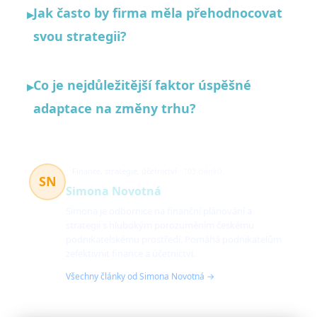
Jak často by firma měla přehodnocovat
▸
svou strategii?
Co je nejdůležitější faktor úspěšné
▸
adaptace na změny trhu?
Finance, strategie, účetnictví
103 článků
SN
Simona Novotná
Simona je odbornice na finanční plánování a
strategii s hlubokým porozuměním českému
podnikatelskému prostředí. Pomáhá podnikatelům
zefektivnit finance a účetnictví.
Všechny články od Simona Novotná →