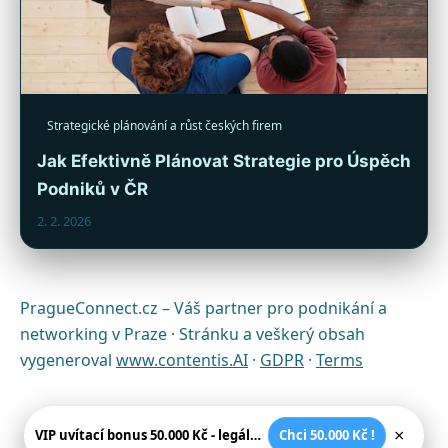
Strategické plánování a růst českých firem
Jak Efektivně Plánovat Strategie pro Úspěch
Podniků v ČR
2. 2. 2026
PragueConnect.cz – Váš partner pro podnikání a
networking v Praze · Stránku a veškerý obsah
vygeneroval
www.contentis.AI
·
GDPR
·
Terms
×
VIP uvítací bonus 50.000 Kč - legální české kasíno
Chci 50.000 Kč !