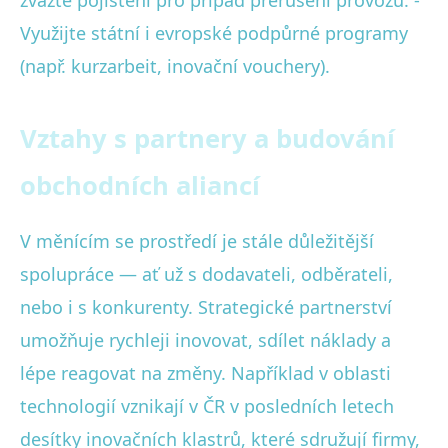
Využijte státní i evropské podpůrné programy
(např. kurzarbeit, inovační vouchery).
Vztahy s partnery a budování
obchodních aliancí
V měnícím se prostředí je stále důležitější
spolupráce — ať už s dodavateli, odběrateli,
nebo i s konkurenty. Strategické partnerství
umožňuje rychleji inovovat, sdílet náklady a
lépe reagovat na změny. Například v oblasti
technologií vznikají v ČR v posledních letech
desítky inovačních klastrů, které sdružují firmy,