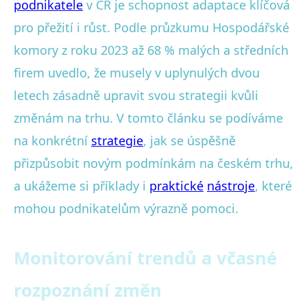
podnikatele
v ČR je schopnost adaptace klíčová
pro přežití i růst. Podle průzkumu Hospodářské
komory z roku 2023 až 68 % malých a středních
firem uvedlo, že musely v uplynulých dvou
letech zásadně upravit svou strategii kvůli
změnám na trhu. V tomto článku se podíváme
na konkrétní
strategie
, jak se úspěšně
přizpůsobit novým podmínkám na českém trhu,
a ukážeme si příklady i
praktické
nástroje
, které
mohou podnikatelům výrazně pomoci.
Monitorování trendů a včasné
rozpoznání změn