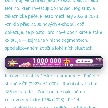
Dominují velcí hráči jako Alza.cz, Mall.cz nebo
Notino, kteří investují do inovací, logistiky a
zákaznické péče. Přesto mezi lety 2022 a 2023
vzniklo přes 2 500 nových e-shopů, což
dokazuje, že prostor pro nové podnikatele stále
existuje — zejména v niche segmentech,
specializovaném zboží a lokálních službách.
Klíčové statistiky české e-commerce: - Počet e-
shopů v ČR (2023): 51 000+ - Roční obrat trhu:
185 miliard Kč - Podíl online nákupů na
celkovém retailu: 17 % (2023) - Počet
pravidelných online zákazníků: cca 6,5 milionu -