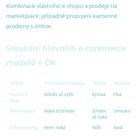
Kombinace vlastního e-shopu a prodeje na
marketplace, případně propojení kamenné
prodejny s online.
Srovnání hlavních e-commerce
modelů v ČR:
Model
Počáteční investice
Marže
Kontrola 
Vlastní e-
Střední až vyšší
Vysoká
Plná
shop
Marketplace
Nízká až střední
Střední
Omezená
až nízká
Dropshipping
Velmi nízká
Nižší
Malá