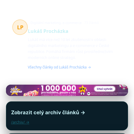
Digitální marketing, e-commerce
73 článků
LP
Lukáš Procházka
Lukáš má více než 10 let zkušeností v oblasti
digitálního marketingu a e-commerce v České
republice. Pomáhá firmám růst prostřednictvím
moderních online strategií.
Všechny články od Lukáš Procházka →
Zobrazit celý archiv článků →
/archiv/ →