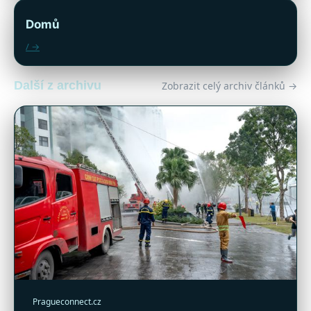
Domů
/ →
Další z archivu
Zobrazit celý archiv článků →
Pragueconnect.cz