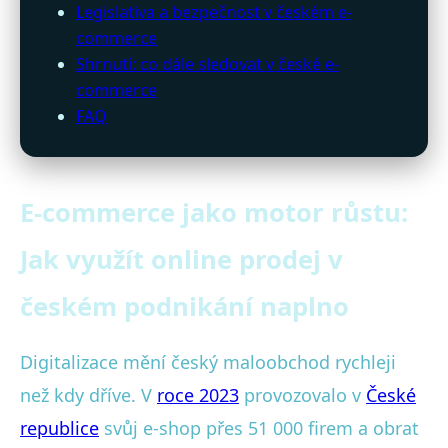
Legislativa a bezpečnost v českém e-
commerce
Shrnutí: co dále sledovat v české e-
commerce
FAQ
E-commerce jako motor růstu:
Jak využít online prodej v
českém podnikání naplno
Digitalizace mění český maloobchod rychleji
než kdy dříve. V
roce 2023
provozovalo v
České
republice
svůj e-shop přes 51 000 firem a obrat