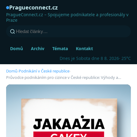
Pragueconnect.cz
PragueConnect.cz – Spojujeme podnikatele a profesionály v
Praze
Domů
Archiv
Témata
Kontakt
Dnes je Sobota dne 8 8. 2026
· 25°C
Domů
›
Podnikání v České republice
›
Průvodce podnikáním pro cizince v České republice: Výhody a…