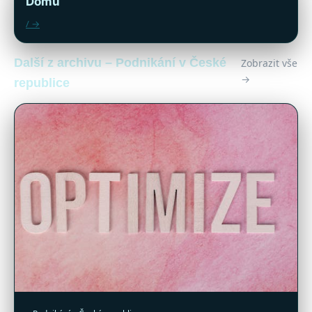
Domů
/ →
Další z archivu – Podnikání v České
Zobrazit vše
→
republice