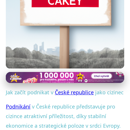
Podnikání v České republice
Průvodce podnikáním pro
Jak začít podnikat v
České republice
jako cizinec
cizince v České republice:
Podnikání
v České republice představuje pro
Výhody a výzvy
cizince atraktivní příležitost, díky stabilní
ekonomice a strategické poloze v srdci Evropy.
18. 5. 2025
· 4 min čtení · Autor: Jana Kučerová