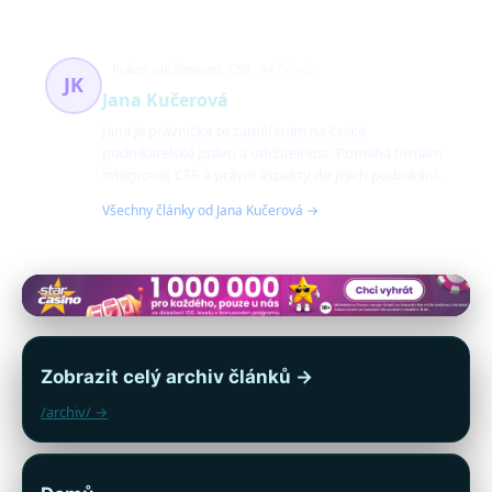
Právo, udržitelnost, CSR
54 článků
JK
Jana Kučerová
Jana je právnička se zaměřením na české
podnikatelské právo a udržitelnost. Pomáhá firmám
integrovat CSR a právní aspekty do jejich podnikání.
Všechny články od Jana Kučerová →
Zobrazit celý archiv článků →
/archiv/ →