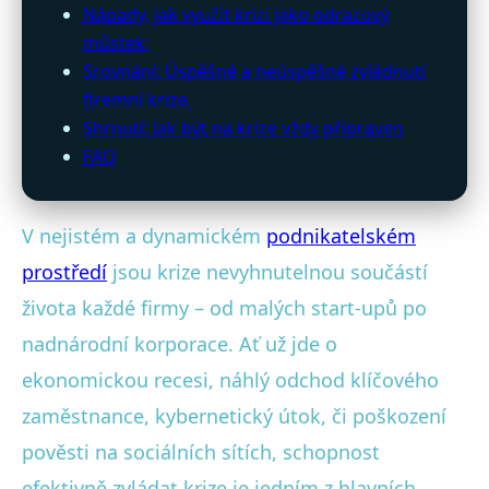
Nápady, jak využít krizi jako odrazový
můstek:
Srovnání: Úspěšné a neúspěšné zvládnutí
firemní krize
Shrnutí: Jak být na krize vždy připraven
FAQ
V nejistém a dynamickém
podnikatelském
prostředí
jsou krize nevyhnutelnou součástí
života každé firmy – od malých start-upů po
nadnárodní korporace. Ať už jde o
ekonomickou recesi, náhlý odchod klíčového
zaměstnance, kybernetický útok, či poškození
pověsti na sociálních sítích, schopnost
efektivně zvládat krize je jedním z hlavních