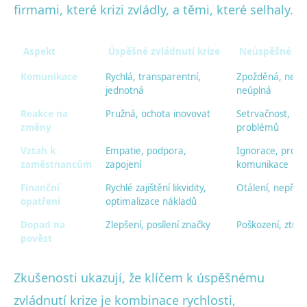
firmami, které krizi zvládly, a těmi, které selhaly.
Aspekt
Úspěšné zvládnutí krize
Neúspěšné zvl
Komunikace
Rychlá, transparentní,
Zpožděná, neko
jednotná
neúplná
Reakce na
Pružná, ochota inovovat
Setrvačnost, ig
změny
problémů
Vztah k
Empatie, podpora,
Ignorace, propo
zaměstnancům
zapojení
komunikace
Finanční
Rychlé zajištění likvidity,
Otálení, nepřip
opatření
optimalizace nákladů
Dopad na
Zlepšení, posílení značky
Poškození, ztrá
pověst
Zkušenosti ukazují, že klíčem k úspěšnému
zvládnutí krize je kombinace rychlosti,