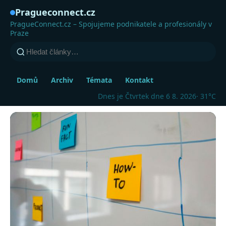
Pragueconnect.cz
PragueConnect.cz – Spojujeme podnikatele a profesionály v
Praze
Domů
Archiv
Témata
Kontakt
Dnes je Čtvrtek dne 6 8. 2026
· 31°C