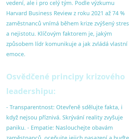
vedení, ale i pro celý tým. Podle výzkumu
Harvard Business Review z roku 2021 až 74 %
zaměstnanců vnímá během krize zvýšený stres
a nejistotu. Klíčovým faktorem je, jakým
způsobem lídr komunikuje a jak zvládá vlastní
emoce.
Osvědčené principy krizového
leadershipu:
- Transparentnost: Otevřeně sdělujte fakta, i
když nejsou příznivá. Skrývání reality zvyšuje
paniku. - Empatie: Naslouchejte obavám
zaměstnanců, oceňujte jejich nasazení a buďte