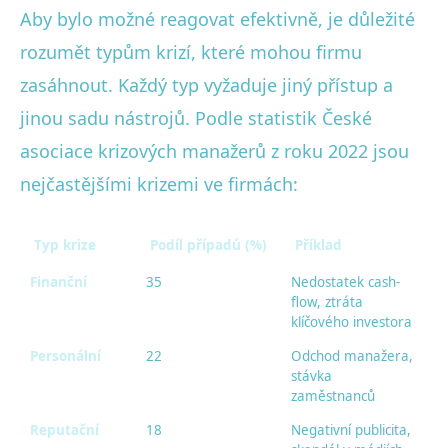
Aby bylo možné reagovat efektivně, je důležité
rozumět typům krizí, které mohou firmu
zasáhnout. Každý typ vyžaduje jiný přístup a
jinou sadu nástrojů. Podle statistik České
asociace krizových manažerů z roku 2022 jsou
nejčastějšími krizemi ve firmách:
Typ krize
Podíl případů (%)
Příklad
Finanční
35
Nedostatek cash-
flow, ztráta
klíčového investora
Personální
22
Odchod manažera,
stávka
zaměstnanců
Reputační
18
Negativní publicita,