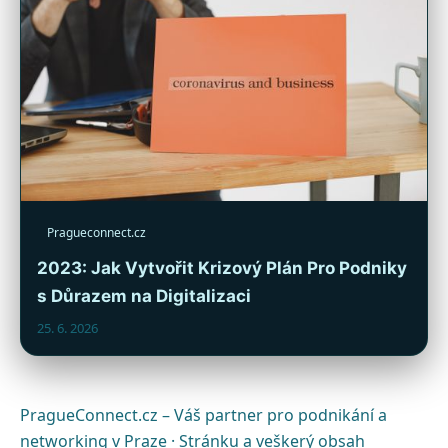
Pragueconnect.cz
2023: Jak Vytvořit Krizový Plán Pro Podniky
s Důrazem na Digitalizaci
25. 6. 2026
PragueConnect.cz – Váš partner pro podnikání a
networking v Praze · Stránku a veškerý obsah