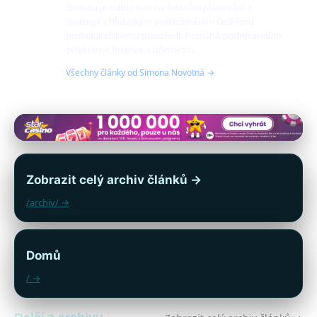
Simona je odbornice na finanční plánování a
strategii s hlubokým porozuměním českému
podnikatelskému prostředí. Pomáhá podnikatelům
zefektivnit finance a účetnictví.
Všechny články od Simona Novotná →
Zobrazit celý archiv článků →
/archiv/ →
Domů
/ →