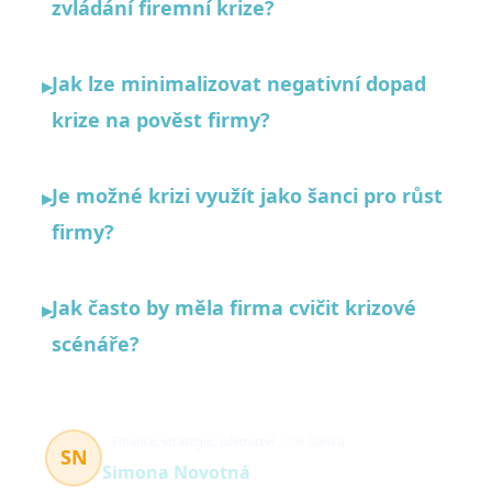
zvládání firemní krize?
Jak lze minimalizovat negativní dopad
▸
krize na pověst firmy?
Je možné krizi využít jako šanci pro růst
▸
firmy?
Jak často by měla firma cvičit krizové
▸
scénáře?
Finance, strategie, účetnictví
103 článků
SN
Simona Novotná