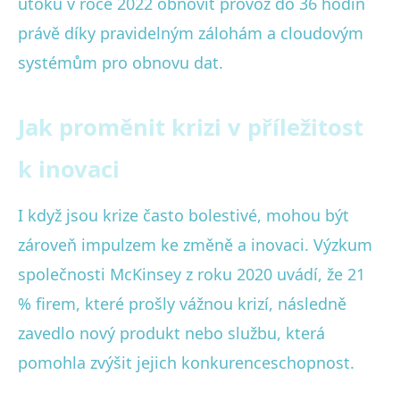
útoku v roce 2022 obnovit provoz do 36 hodin
právě díky pravidelným zálohám a cloudovým
systémům pro obnovu dat.
Jak proměnit krizi v příležitost
k inovaci
I když jsou krize často bolestivé, mohou být
zároveň impulzem ke změně a inovaci. Výzkum
společnosti McKinsey z roku 2020 uvádí, že 21
% firem, které prošly vážnou krizí, následně
zavedlo nový produkt nebo službu, která
pomohla zvýšit jejich konkurenceschopnost.