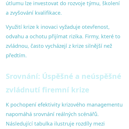
útlumu lze investovat do rozvoje týmu, školení
a zvyšování kvalifikace.
Využití krize k inovaci vyžaduje otevřenost,
odvahu a ochotu přijímat rizika. Firmy, které to
zvládnou, často vycházejí z krize silnější než
předtím.
Srovnání: Úspěšné a neúspěšné
zvládnutí firemní krize
K pochopení efektivity krizového managementu
napomáhá srovnání reálných scénářů.
Následující tabulka ilustruje rozdíly mezi