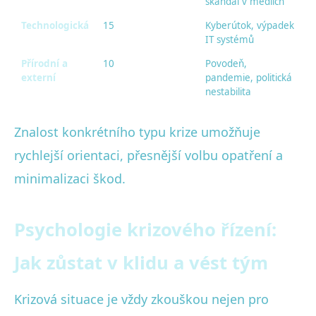
skandál v médiích
Technologická
15
Kyberútok, výpadek
IT systémů
Přírodní a
10
Povodeň,
externí
pandemie, politická
nestabilita
Znalost konkrétního typu krize umožňuje
rychlejší orientaci, přesnější volbu opatření a
minimalizaci škod.
Psychologie krizového řízení:
Jak zůstat v klidu a vést tým
Krizová situace je vždy zkouškou nejen pro