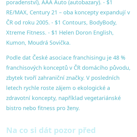
poradenství), AAA Auto (autobazary). - $1
RE/MAX, Century 21 – oba koncepty expandují v
ČR od roku 2005. - $1 Contours, BodyBody,
Xtreme Fitness. - $1 Helen Doron English,
Kumon, Moudrá Sovička.
Podle dat České asociace franchisingu je 48 %
franchisových konceptů v ČR domácího původu,
zbytek tvoří zahraniční značky. V posledních
letech rychle roste zájem o ekologické a
zdravotní koncepty, například vegetariánské
bistro nebo fitness pro ženy.
Na co si dát pozor před