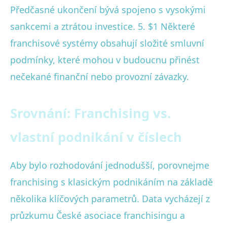
Předčasné ukončení bývá spojeno s vysokými
sankcemi a ztrátou investice. 5. $1 Některé
franchisové systémy obsahují složité smluvní
podmínky, které mohou v budoucnu přinést
nečekané finanční nebo provozní závazky.
Srovnání: Franchising vs.
vlastní podnikání v číslech
Aby bylo rozhodování jednodušší, porovnejme
franchising s klasickým podnikáním na základě
několika klíčových parametrů. Data vycházejí z
průzkumu České asociace franchisingu a