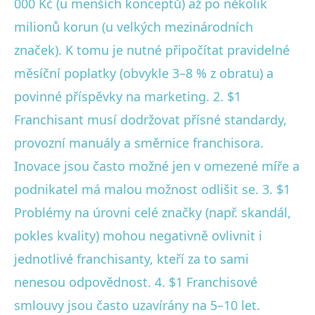
000 Kč (u menších konceptů) až po několik
milionů korun (u velkých mezinárodních
značek). K tomu je nutné připočítat pravidelné
měsíční poplatky (obvykle 3–8 % z obratu) a
povinné příspěvky na marketing. 2. $1
Franchisant musí dodržovat přísné standardy,
provozní manuály a směrnice franchisora.
Inovace jsou často možné jen v omezené míře a
podnikatel má malou možnost odlišit se. 3. $1
Problémy na úrovni celé značky (např. skandál,
pokles kvality) mohou negativně ovlivnit i
jednotlivé franchisanty, kteří za to sami
nenesou odpovědnost. 4. $1 Franchisové
smlouvy jsou často uzavírány na 5–10 let.