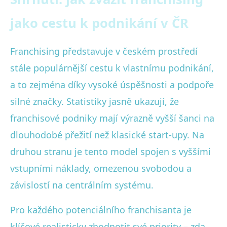
jako cestu k podnikání v ČR
Franchising představuje v českém prostředí
stále populárnější cestu k vlastnímu podnikání,
a to zejména díky vysoké úspěšnosti a podpoře
silné značky. Statistiky jasně ukazují, že
franchisové podniky mají výrazně vyšší šanci na
dlouhodobé přežití než klasické start-upy. Na
druhou stranu je tento model spojen s vyššími
vstupními náklady, omezenou svobodou a
závislostí na centrálním systému.
Pro každého potenciálního franchisanta je
klíčové realisticky zhodnotit své priority – zda