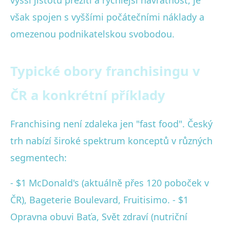
vyšší jistotu přežití a rychlejší návratnost, je
však spojen s vyššími počátečními náklady a
omezenou podnikatelskou svobodou.
Typické obory franchisingu v
ČR a konkrétní příklady
Franchising není zdaleka jen "fast food". Český
trh nabízí široké spektrum konceptů v různých
segmentech:
- $1 McDonald's (aktuálně přes 120 poboček v
ČR), Bageterie Boulevard, Fruitisimo. - $1
Opravna obuvi Baťa, Svět zdraví (nutriční