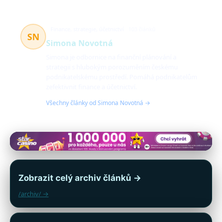
Finance, strategie, účetnictví
103 článků
SN
Simona Novotná
Simona je odbornice na finanční plánování a
strategii s hlubokým porozuměním českému
podnikatelskému prostředí. Pomáhá podnikatelům
zefektivnit finance a účetnictví.
Všechny články od Simona Novotná →
Zobrazit celý archiv článků →
/archiv/ →