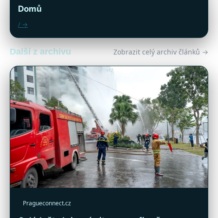
Domů
/ →
Další z archivu
Zobrazit celý archiv článků →
Pragueconnect.cz