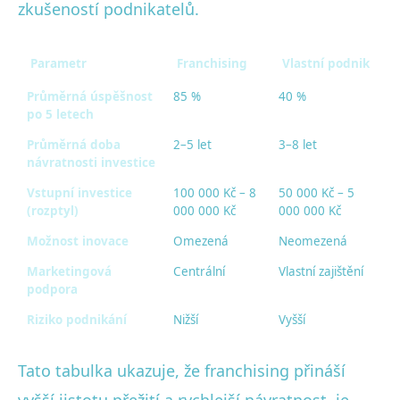
zkušeností podnikatelů.
Parametr
Franchising
Vlastní podnik
Průměrná úspěšnost
85 %
40 %
po 5 letech
Průměrná doba
2–5 let
3–8 let
návratnosti investice
Vstupní investice
100 000 Kč – 8
50 000 Kč – 5
(rozptyl)
000 000 Kč
000 000 Kč
Možnost inovace
Omezená
Neomezená
Marketingová
Centrální
Vlastní zajištění
podpora
Riziko podnikání
Nižší
Vyšší
Tato tabulka ukazuje, že franchising přináší