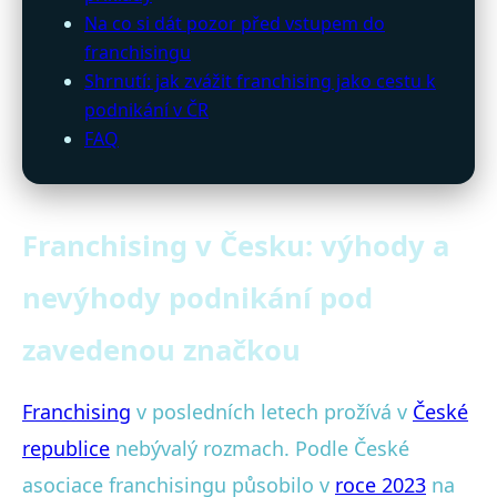
Na co si dát pozor před vstupem do
franchisingu
Shrnutí: jak zvážit franchising jako cestu k
podnikání v ČR
FAQ
Franchising v Česku: výhody a
nevýhody podnikání pod
zavedenou značkou
Franchising
v posledních letech prožívá v
České
republice
nebývalý rozmach. Podle České
asociace franchisingu působilo v
roce 2023
na