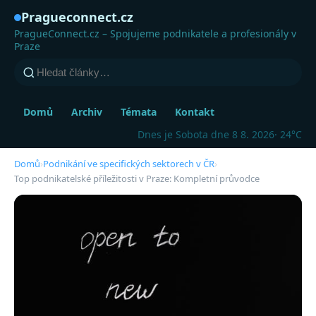
Pragueconnect.cz
PragueConnect.cz – Spojujeme podnikatele a profesionály v
Praze
Domů
Archiv
Témata
Kontakt
Dnes je Sobota dne 8 8. 2026
· 24°C
Domů
›
Podnikání ve specifických sektorech v ČR
›
Top podnikatelské příležitosti v Praze: Kompletní průvodce