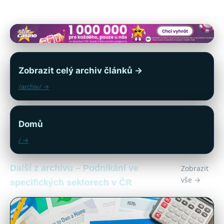
Zobrazit celý archiv článků →
/archiv/ →
Domů
/ →
Další z archivu – Podnikání ve
Zobrazit
vše →
specifických sektorech v ČR