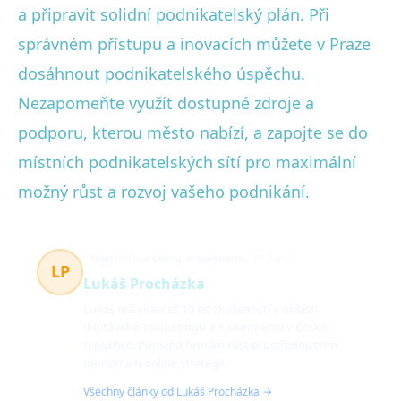
a připravit solidní podnikatelský plán. Při
správném přístupu a inovacích můžete v Praze
dosáhnout podnikatelského úspěchu.
Nezapomeňte využít dostupné zdroje a
podporu, kterou město nabízí, a zapojte se do
místních podnikatelských sítí pro maximální
možný růst a rozvoj vašeho podnikání.
Digitální marketing, e-commerce
73 článků
LP
Lukáš Procházka
Lukáš má více než 10 let zkušeností v oblasti
digitálního marketingu a e-commerce v České
republice. Pomáhá firmám růst prostřednictvím
moderních online strategií.
Všechny články od Lukáš Procházka →