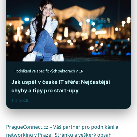
Podnikání ve specifických sektorech v ČR
Jak uspět v české IT sféře: Nejčastější
chyby a tipy pro start-upy
1. 2. 2026
PragueConnect.cz – Váš partner pro podnikání a
networking v Praze · Stránku a veškerý obsah