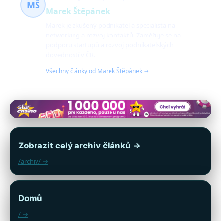
MŠ
Marek Štěpánek
Marek je zkušený podnikatel a specialista na
networking a rozvoj kontaktů. Zaměřuje se na
podporu startupů a rozvoj podnikatelských
dovedností v ČR.
Všechny články od Marek Štěpánek →
Zobrazit celý archiv článků →
/archiv/ →
Domů
/ →