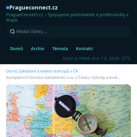
Pragueconnect.cz
PragueConnect.cz – Spojujeme podnikatele a profesionály v
Praze
Domů
Archiv
Témata
Kontakt
Dnes je Pátek dne 7 8. 2026
· 27°C
Domů
›
Zakládání a vedení startupů v ČR
›
Kompletní Průvodce Zakládáním s.r.o. v Česku: Výhody a Krok…