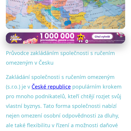
Zakládání a vedení startupů v ČR
Kompletní Průvodce
Průvodce zakládáním společnosti s ručením
Zakládáním s.r.o. v Česku:
omezeným v Česku
Výhody a Krok za Krokem
Zakládání společnosti s ručením omezeným
(s.r.o.) je v
České republice
populárním krokem
30. 9. 2025
· 4 min čtení · Autor: Marek Štěpánek
pro mnoho podnikatelů, kteří chtějí rozjet svůj
vlastní byznys. Tato forma společnosti nabízí
nejen omezení osobní odpovědnosti za dluhy,
ale také flexibilitu v řízení a možnosti daňové