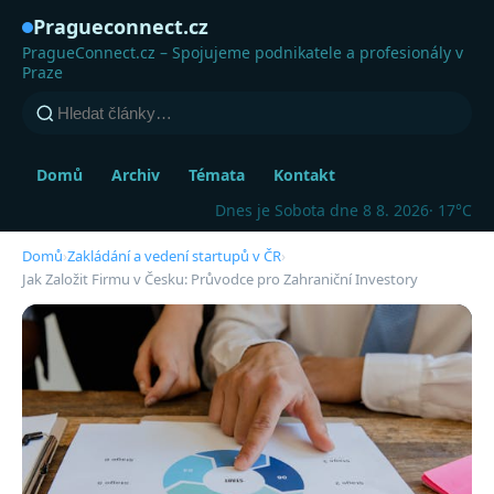
Pragueconnect.cz
PragueConnect.cz – Spojujeme podnikatele a profesionály v
Praze
Domů
Archiv
Témata
Kontakt
Dnes je Sobota dne 8 8. 2026
· 17°C
Domů
›
Zakládání a vedení startupů v ČR
›
Jak Založit Firmu v Česku: Průvodce pro Zahraniční Investory