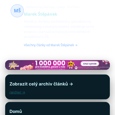
Networking, startupy, rozvoj
64 článků
MŠ
Marek Štěpánek
Marek je zkušený podnikatel a specialista na
networking a rozvoj kontaktů. Zaměřuje se na
podporu startupů a rozvoj podnikatelských
dovedností v ČR.
Všechny články od Marek Štěpánek →
Zobrazit celý archiv článků →
/archiv/ →
Domů