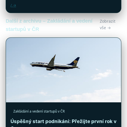
/ →
Další z archivu – Zakládání a vedení
Zobrazit
vše →
startupů v ČR
Zakládání a vedení startupů v ČR
Úspěšný start podnikání: Přežijte první rok v