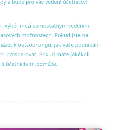
ody a bude pro vás vedení účetnictví
opu. Výběr mezi samostatným vedením,
časových možnostech. Pokud jste na
ázet k outsourcingu, jak vaše podnikání
mohl prosperovat. Pokud máte jakékoli
m s účetnictvím pomůže.
á podnikatelům zefektivnit finance a účetnictví.