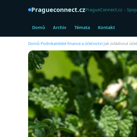
Pragueconnect.cz
PragueConnect.cz – Spoju
Domů
Archiv
Témata
Kontakt
Domů
›
Podnikatelské finance a účetnictví
›
Jak zvládnout účet