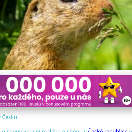
tnictví pro váš malý e-s
v Česku
é e-shopy Vedení malého e-shopu v
České republice
p