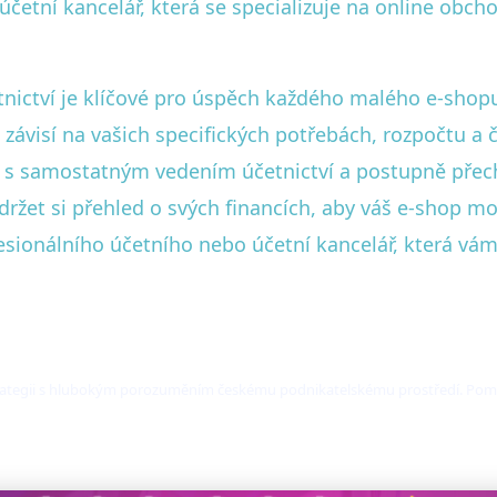
četní kancelář, která se specializuje na online obch
etnictví je klíčové pro úspěch každého malého e-sh
visí na vašich specifických potřebách, rozpočtu a 
t s samostatným vedením účetnictví a postupně přech
udržet si přehled o svých financích, aby váš e-shop 
fesionálního účetního nebo účetní kancelář, která vá
trategii s hlubokým porozuměním českému podnikatelskému prostředí. Pomáh