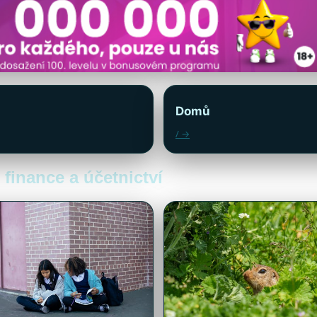
Domů
/ →
 finance a účetnictví