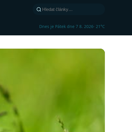
Dnes je Pátek dne 7 8. 2026
· 21°C