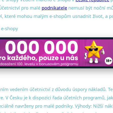
 Účetnictví pro malé
podnikatele
nemusí být noční můr
tví, které mohou malým e-shopům usnadnit život, a p
o e-shopy
ním vedením účetnictví z důvodu úspory nákladů. Ten
re. V Česku je k dispozici řada účetních programů, j
peciálně navrženy pro malé podniky. Výhody: Nižší nák