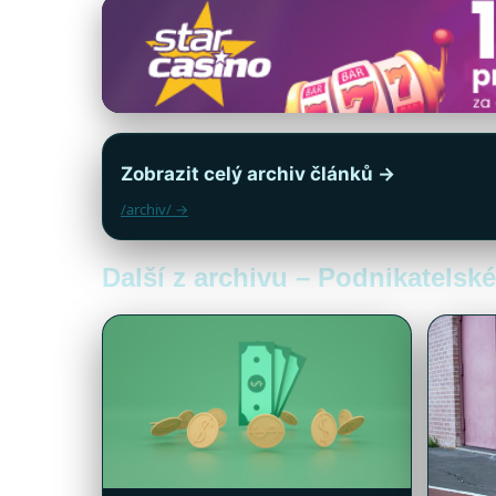
Zobrazit celý archiv článků →
/archiv/ →
Další z archivu – Podnikatelské