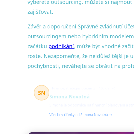
vyberete outsourcing, můžete si najmout ú
zajišťovat.
Závěr a doporučení Správné zvládnutí úč
outsourcingem nebo hybridním modelem zá
začátku
podnikání
, může být vhodné začí
roste. Nezapomeňte, že nejdůležitější je 
pochybnosti, neváhejte se obrátit na pro
Finance, strategie, účetnictví
103 článků
SN
Simona Novotná
Simona je odbornice na finanční plánování a s
Všechny články od Simona Novotná →