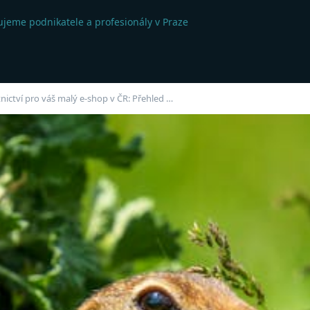
jeme podnikatele a profesionály v Praze
nictví pro váš malý e-shop v ČR: Přehled …