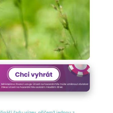
hop v ČR: Přehled
řináší řadu výzev, přičemž jednou z