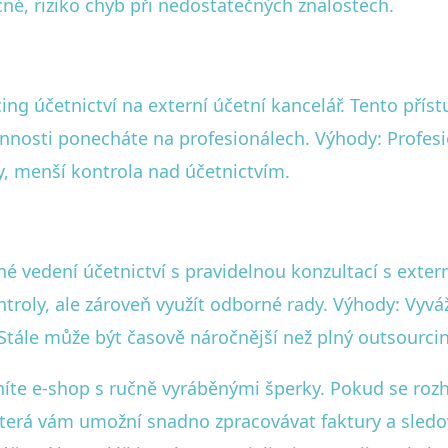
né, riziko chyb při nedostatečných znalostech.
ing účetnictví na externí účetní kancelář. Tento pří
nnosti ponecháte na profesionálech. Výhody: Profesio
y, menší kontrola nad účetnictvím.
 vedení účetnictví s pravidelnou konzultací s exter
kontroly, ale zároveň využít odborné rady. Výhody: Vy
Stále může být časově náročnější než plný outsourci
tníte e-shop s ručně vyráběnými šperky. Pokud se ro
 která vám umožní snadno zpracovávat faktury a sledo