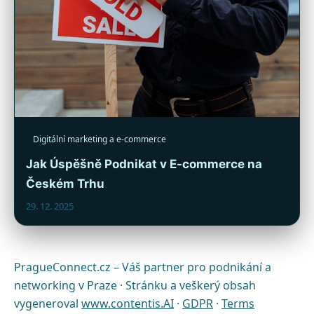
Digitální marketing a e-commerce
Jak Úspěšně Podnikat v E-commerce na
Českém Trhu
29. 12. 2025
PragueConnect.cz – Váš partner pro podnikání a
networking v Praze · Stránku a veškerý obsah
vygeneroval
www.contentis.AI
·
GDPR
·
Terms