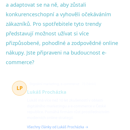
a adaptovat se na ně, aby zůstali
konkurenceschopní a vyhověli očekáváním
zákazníků. Pro spotřebitele tyto trendy
představují možnost užívat si více
přizpůsobené, pohodlné a zodpovědné online
nákupy. Jste připraveni na budoucnost e-
commerce?
Digitální marketing, e-commerce
73 článků
LP
Lukáš Procházka
Lukáš má více než 10 let zkušeností v oblasti
digitálního marketingu a e-commerce v České
republice. Pomáhá firmám růst prostřednictvím
moderních online strategií.
Všechny články od Lukáš Procházka →