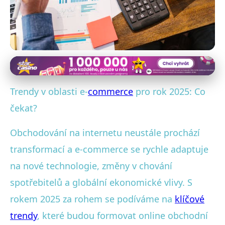
Digitální marketing a e-commerce
E-commerce 2025: Klíčové
Trendy v oblasti e-
commerce
pro rok 2025: Co
trendy a inovace pro online
čekat?
obchody
Obchodování na internetu neustále prochází
transformací a e-commerce se rychle adaptuje
6. 7. 2025
· 4 min čtení · Autor: Lukáš Procházka
na nové technologie, změny v chování
spotřebitelů a globální ekonomické vlivy. S
rokem 2025 za rohem se podíváme na
klíčové
trendy
, které budou formovat online obchodní