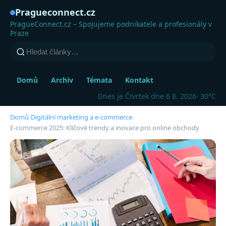
Pragueconnect.cz
PragueConnect.cz – Spojujeme podnikatele a profesionály v
Praze
Domů
Archiv
Témata
Kontakt
Dnes je Čtvrtek dne 6 8. 2026
· 30°C
Domů
›
Digitální marketing a e-commerce
›
E-commerce 2025: Klíčové trendy a inovace pro online obchody