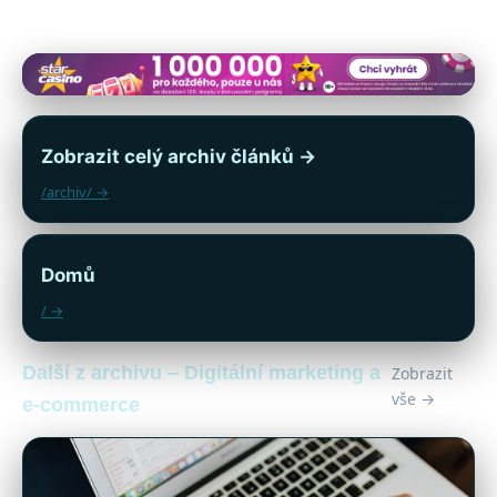
Zobrazit celý archiv článků →
/archiv/ →
Domů
/ →
Další z archivu – Digitální marketing a
Zobrazit
vše →
e-commerce