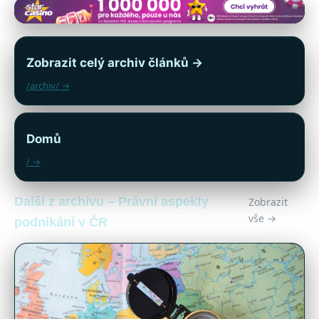
Zobrazit celý archiv článků →
/archiv/ →
Domů
/ →
Další z archivu – Právní aspekty
Zobrazit
vše →
podnikání v ČR