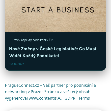
Právní aspekty podnikání v ČR
Nové Změny v České Legislativě: Co Musí
Vědět Každý Podnikatel
10. 6. 2025
PragueConnect.cz – Váš partner pro podnikání a
networking v Praze · Stránku a veškerý obsah
vygeneroval
www.contentis.AI
·
GDPR
·
Terms