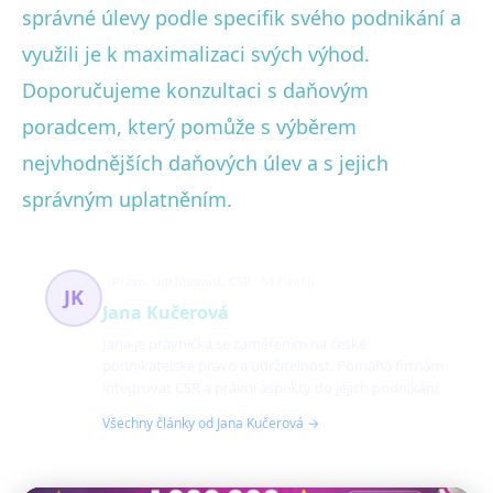
správné úlevy podle specifik svého podnikání a
využili je k maximalizaci svých výhod.
Doporučujeme konzultaci s daňovým
poradcem, který pomůže s výběrem
nejvhodnějších daňových úlev a s jejich
správným uplatněním.
Právo, udržitelnost, CSR
54 článků
JK
Jana Kučerová
Jana je právnička se zaměřením na české
podnikatelské právo a udržitelnost. Pomáhá firmám
integrovat CSR a právní aspekty do jejich podnikání.
Všechny články od Jana Kučerová →