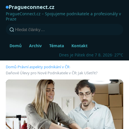
Pragueconnect.cz
PragueConnect.cz – Spojujeme podnikatele a profesionály v
Praze
Domů
Archiv
Témata
Kontakt
Dnes je Pátek dne 7 8. 2026
· 27°C
Domů
›
Právní aspekty podnikání v ČR
›
Daňové Úlevy pro Nové Podnikatele v ČR: Jak Ušetřit?