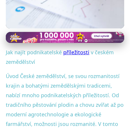
Podnikání ve specifických sektorech v ČR
Podnikání v Českém
Jak najít podnikatelské
příležitosti
v českém
Zemědělství: Příležitosti a
zemědělství
Trendy 2023
Úvod České zemědělství, se svou rozmanitostí
krajin a bohatými zemědělskými tradicemi,
16. 9. 2025
· 4 min čtení · Autor: Lukáš Procházka
nabízí mnoho podnikatelských příležitostí. Od
tradičního pěstování plodin a chovu zvířat až po
moderní agrotechnologie a ekologické
farmářství, možnosti jsou rozmanité. V tomto