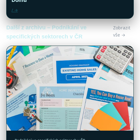
/ →
Další z archivu – Podnikání ve
Zobrazit
vše →
specifických sektorech v ČR