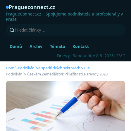
Pragueconnect.cz
PragueConnect.cz – Spojujeme podnikatele a profesionály v
Praze
Domů
Archiv
Témata
Kontakt
Dnes je Sobota dne 8 8. 2026
· 23°C
Domů
›
Podnikání ve specifických sektorech v ČR
›
Podnikání v Českém Zemědělství: Příležitosti a Trendy 2023