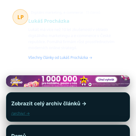
Digitální marketing, e-commerce
73 článků
LP
Lukáš Procházka
Lukáš má více než 10 let zkušeností v oblasti
digitálního marketingu a e-commerce v České
republice. Pomáhá firmám růst prostřednictvím
moderních online strategií.
Všechny články od Lukáš Procházka →
Zobrazit celý archiv článků →
/archiv/ →
Domů