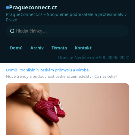
Pragueconnect.cz
PragueConnect.cz – Spojujeme podnikatele a profesionály v
Praze
Domů
Archiv
Témata
Kontakt
Dnes je Neděle dne 9 8. 2026
· 20°C
Domů
›
Podnikání v českém průmyslu a výrobě
›
Nové trendy a budoucnost českého zemědělství: Co nás čeká?