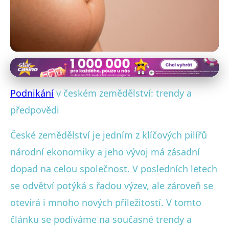
Podnikání v českém průmyslu a výrobě
Nové trendy a budoucnost
Podnikání
v českém zemědělství: trendy a
českého zemědělství: Co nás
předpovědi
čeká?
České zemědělství je jedním z klíčových pilířů
národní ekonomiky a jeho vývoj má zásadní
4. 2. 2026
· 4 min čtení · Autor: Marek Štěpánek
dopad na celou společnost. V posledních letech
se odvětví potýká s řadou výzev, ale zároveň se
otevírá i mnoho nových příležitostí. V tomto
článku se podíváme na současné trendy a