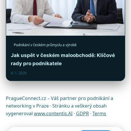
Podnikání v českém průmyslu a výrobě
Jak uspět v českém maloobchodě: Klíčové
rady pro podnikatele
4. 1. 2026
PragueConnect.cz – Váš partner pro podnikání a
networking v Praze · Stránku a veškerý obsah
vygeneroval
www.contentis.AI
·
GDPR
·
Terms