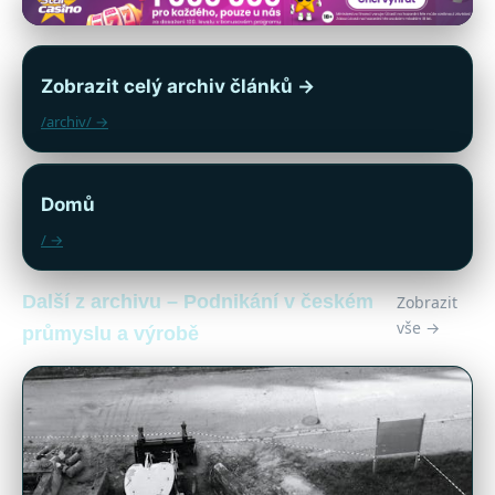
Zobrazit celý archiv článků →
/archiv/ →
Domů
/ →
Další z archivu – Podnikání v českém
Zobrazit
vše →
průmyslu a výrobě