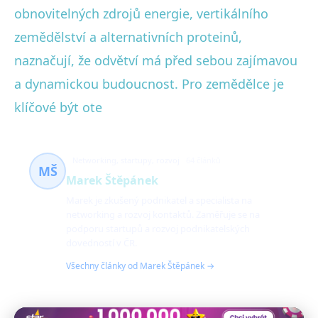
obnovitelných zdrojů energie, vertikálního
zemědělství a alternativních proteinů,
naznačují, že odvětví má před sebou zajímavou
a dynamickou budoucnost. Pro zemědělce je
klíčové být ote
Networking, startupy, rozvoj
64 článků
MŠ
Marek Štěpánek
Marek je zkušený podnikatel a specialista na
networking a rozvoj kontaktů. Zaměřuje se na
podporu startupů a rozvoj podnikatelských
dovedností v ČR.
Všechny články od Marek Štěpánek →