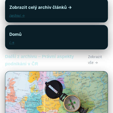
Zobrazit celý archiv článků →
/archiv/ →
Domů
/ →
Další z archivu – Právní aspekty
Zobrazit
vše →
podnikání v ČR