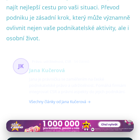
najít nejlepší cestu pro vaši situaci. Převod
podniku je zásadní krok, který může významně
ovlivnit nejen vaše podnikatelské aktivity, ale i
osobní život.
Právo, udržitelnost, CSR
54 článků
JK
Jana Kučerová
Jana je právnička se zaměřením na české
podnikatelské právo a udržitelnost. Pomáhá firmám
integrovat CSR a právní aspekty do jejich podnikání.
Všechny články od Jana Kučerová →