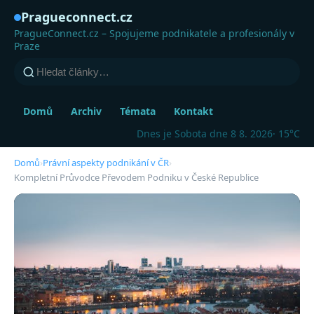
Pragueconnect.cz
PragueConnect.cz – Spojujeme podnikatele a profesionály v
Praze
Domů
Archiv
Témata
Kontakt
Dnes je Sobota dne 8 8. 2026
· 15°C
Domů
›
Právní aspekty podnikání v ČR
›
Kompletní Průvodce Převodem Podniku v České Republice