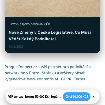
Právní aspekty podnikání v ČR
Nové Změny v České Legislativě: Co Musí
Vědět Každý Podnikatel
10. 6. 2025
PragueConnect.cz – Váš partner pro podnikání a
networking v Praze · Stránku a veškerý obsah
vygeneroval
www.contentis.AI
·
GDPR
·
Terms
×
VIP uvítací bonus 50.000 Kč - legální české kasíno
Chci 50.000 Kč !