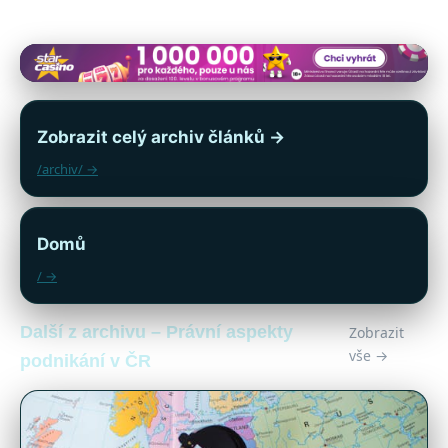
Zobrazit celý archiv článků →
/archiv/ →
Domů
/ →
Další z archivu – Právní aspekty
Zobrazit
vše →
podnikání v ČR