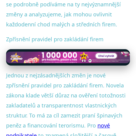
se podrobně podíváme na ty nejvýznamnější
změny a analyzujeme, jak mohou ovlivnit
každodenní chod malých a středních firem.
Zpřísnění pravidel pro zakládání firem
Jednou z nejzásadnějších změn je nové
zpřísnění pravidel pro zakládání firem. Novela
zákona klade větší důraz na ověření totožnosti
zakladatelů a transparentnost vlastnických
struktur. To má za cíl zamezit praní špinavých
peněz a financování terorismu. Pro
nové
podnikatele
to znamená složitější a časově