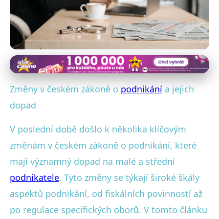
Právní aspekty podnikání v ČR
Jak nové změny v českém
Změny v českém zákoně o
podnikání
a jejich
zákoně o podnikání ovlivní
dopad
firmy?
V poslední době došlo k několika klíčovým
změnám v českém zákoně o podnikání, které
6. 1. 2026
· 4 min čtení · Autor: Jana Kučerová
mají významný dopad na malé a střední
podnikatele
. Tyto změny se týkají široké škály
aspektů podnikání, od fiskálních povinností až
po regulace specifických oborů. V tomto článku