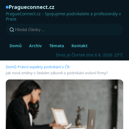
Pragueconnect.cz
PragueConnect.cz – Spojujeme podnikatele a profesionály v
Praze
Domů
Archiv
Témata
Kontakt
Dnes je Čtvrtek dne 6 8. 2026
· 25°C
Domů
›
Právní aspekty podnikání v ČR
›
Jak nové změny v českém zákoně o podnikání ovlivní firmy?