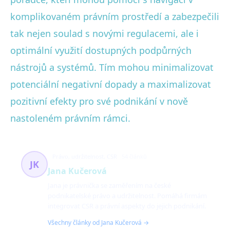
komplikovaném právním prostředí a zabezpečili
tak nejen soulad s novými regulacemi, ale i
optimální využití dostupných podpůrných
nástrojů a systémů. Tím mohou minimalizovat
potenciální negativní dopady a maximalizovat
pozitivní efekty pro své podnikání v nově
nastoleném právním rámci.
Právo, udržitelnost, CSR
54 článků
JK
Jana Kučerová
Jana je právnička se zaměřením na české
podnikatelské právo a udržitelnost. Pomáhá firmám
integrovat CSR a právní aspekty do jejich podnikání.
Všechny články od Jana Kučerová →