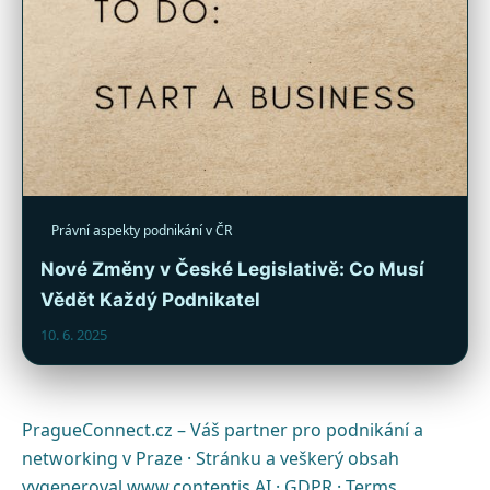
Právní aspekty podnikání v ČR
Nové Změny v České Legislativě: Co Musí
Vědět Každý Podnikatel
10. 6. 2025
PragueConnect.cz – Váš partner pro podnikání a
networking v Praze · Stránku a veškerý obsah
vygeneroval
www.contentis.AI
·
GDPR
·
Terms